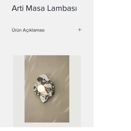
Arti Masa Lambası
Ürün Açıklaması
Malzeme : Metal
Duy : E27
Samantha Mermer Aplik
Beatrice Mermer Apl