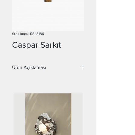
Stok kodu: RS 13186
Caspar Sarkıt
Ürün Açıklaması
Malzeme : Metal
Çap : İstenilen her ölçüde üretilebilir.
Duy : E27