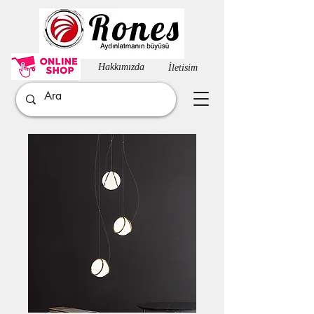
Hakkımızda​
İletisim