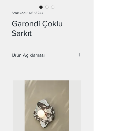
Stok kodu: RS 13247
Garondi Çoklu
Sarkıt
Ürün Açıklaması
Malzeme : Metal, Cam
Cam Çapı : 20 cm
Duy : E27
İstenilen renk ve ölçülerde üretilebilir..