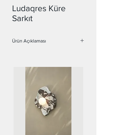
Ludaqres Küre
Sarkıt
Ürün Açıklaması
Malzeme : Metal yada Pirinç
Çap : 40 ve 60 cm
Duy : E14