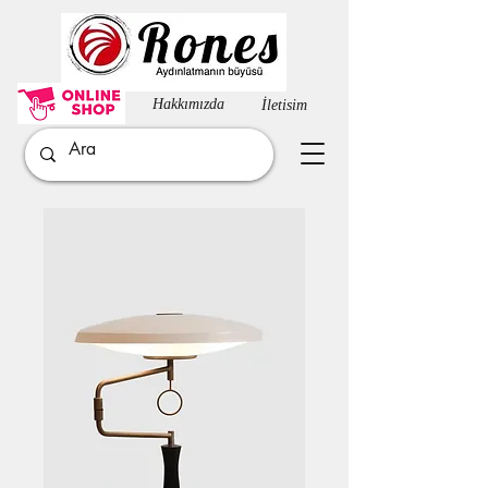
Hakkımızda​
İletisim