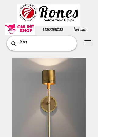
Hakkımızda​
İletisim