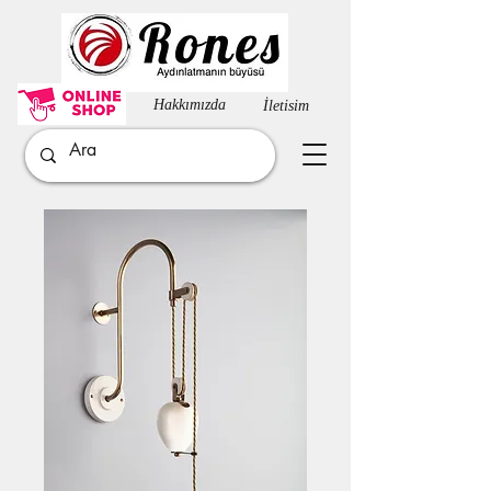
Hakkımızda​
İletisim