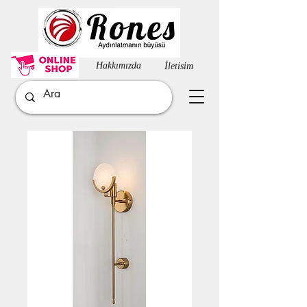
Hakkımızda​
İletisim