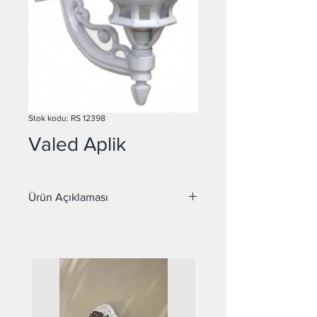
Stok kodu: RS 12398
Valed Aplik
Ürün Açıklaması
H:46 cm
Kol ve Gövde Alüminyum Döküm
Polikarbon
E - 27 Duy
Elektrostatik Toz Boya