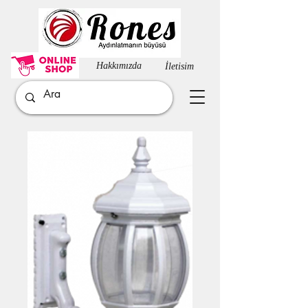
Hakkımızda​
İletisim