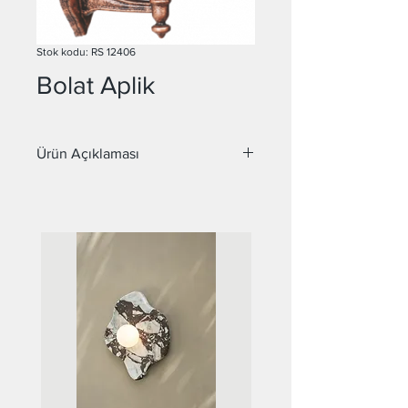
Stok kodu: RS 12406
Bolat Aplik
Ürün Açıklaması
H:42 cm
Kol ve Gövde Alüminyum Döküm
Polikarbon
E - 27 Duy
Elektrostatik Toz Boya